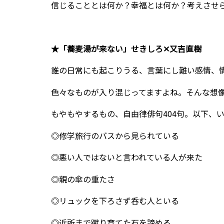
信じることとは何か？幸福とは何か？考えさせ
★「蕎麦湯が来ない」せきしろ✕又吉直樹
誰の日常にも起こりうる、言葉にし難い感情、
色々なものが入り混じってますよね。そんな想
もやもやするもの、自由律俳句404句。以下、
◎修学旅行のバスから見られている
◎悪い人ではないと言われている人が来た
◎親の傘の重たさ
◎リュックを下ろさず呑む人といる
◎近所まで蹴り育てた石を諦める