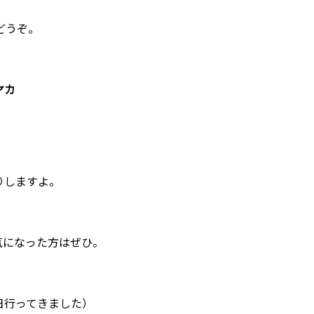
どうぞ。
ヤカ
。
りしますよ。
気になった方はぜひ。
日行ってきました）